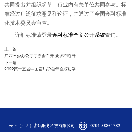
共同提出并组织起草，行业内有关单位共同参与。标
准经过广泛征求意见和论证，并通过了全国金融标准
化技术委员会审查。
详细标准请登录
金融标准全文公开系统
查询。
上一篇：
江西省委办公厅厅务会召开 要求不断开
下一篇：
创全省密码事业发展新局面
2022第十五届中国密码学会年会成功举
办
云上（江西）密码服务科技有限公司
0791-88861782