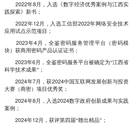
2022年8月，入选《数字经济优秀案例与江西实
践探索》新书；
2022年12月，入选工信部2022年网络安全技术
应用试点示范项目；
2023年4月，全鉴密码服务管理平台（密码模
块）获商用密码产品认证证书；
2023年6月，全鉴密码服务平台被确定为
江西省
“
科学技术成果
；
”
2024年7月，获2024中国互联网发展创新与投资
大赛（商密）项目优秀奖；
2024年8月，入选2024数字政府创新成果与实践
案例；
2024年12月，获评第四届
赣出精品
；
“
”
……