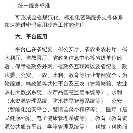
· 统一服务标准
可形成全省规范化、标准化密码服务支撑体系，
加速推进密码应用改造工作的进程
六、平台应用
平台已在省纪委、省公安厅、省农业农村厅、省
水利厅、省教育厅、省政务信息中心等省级单位部
署，保障省政务外网、省政务互联网以及省纪委、政
法委、公安、三农、水利、教育等行业专网安全，为
赣服通、赣政通等共性平台及三农（智慧赣粮、农业
农村大数据系统、农产品智慧监管系统等）、水利
（水资源管理系统、防汛抗旱智慧系统等）、公安
（智能化治安平台、警情监督小程序等）、医疗（居
民健康档案、电子健康管理系统等）、教育（教育资
源公共服务平台、学籍管理系统等）、科技（科协服