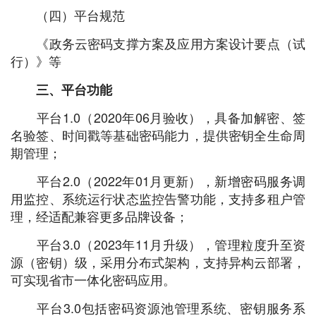
（四）平台规范
《政务云密码支撑方案及应用方案设计要点（试
行
）
》等
三、平台功能
平台1.0（2020年06月验收），具备加解密、签
名验签、时间戳等基础密码能力，提供密钥全生命周
期管理；
平台2.0（2022年01月更新），新增密码服务调
用监控、系统运行状态监控告警功能，支持多租户管
理，经适配兼容更多品牌设备；
平台3.0（2023年11月升级），管理粒度升至资
源（密钥）级，采用分布式架构，支持异构云部署，
可实现省市一体化密码应用。
平台3.0包括密码资源池管理系统、密钥服务系