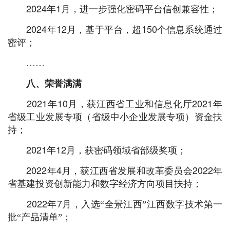
2024年1月，进一步强化密码平台信创兼容性；
2024年12月，基于平台，超150个信息系统通过
密评；
……
八、荣誉满满
2021年10月，获江西省工业和信息化厅2021年
省级工业发展专项（省级中小企业发展专项）资金扶
持；
2021年12月，获密码领域省部级奖项；
2022年4月，获江西省发展和改革委员会2022年
省基建投资创新能力和数字经济方向项目扶持；
2022年7月，入选
全景江西
江西数字技术第一
“
”
批
产品清单
；
“
”