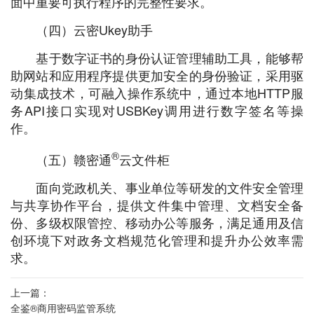
面中重要可执行程序的完整性要求。
（四）云密Ukey助手
基于数字证书的身份认证管理辅助工具，能够帮
助网站和应用程序提供更加安全的身份验证，采用驱
动集成技术，可融入操作系统中，通过本地HTTP服
务API接口实现对USBKey调用进行数字签名等操
作。
®
（五）赣密通
云文件柜
面向党政机关、事业单位等研发的文件安全管理
与共享协作平台，提供文件集中管理、文档安全备
份、多级权限管控、移动办公等服务，满足通用及信
创环境下对政务文档规范化管理和提升办公效率需
求。
上一篇：
全鉴®商用密码监管系统