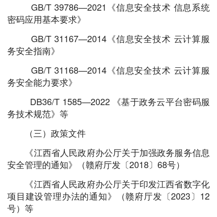
GB/T 39786—2021《信息安全技术 信息系统
密码应用基本要求》
GB/T 31167—2014《信息安全技术 云计算服
务安全指南》
GB/T 31168—2014《信息安全技术 云计算服
务安全能力要求》
DB36/T 1585—2022 《基于政务云平台密码服
务技术规范》等
（三）政策文件
《江西省人民政府办公厅关于加强政务服务信息
安全管理的通知》（赣府厅发〔2018〕68号）
《江西省人民政府办公厅关于印发江西省数字化
项目建设管理办法的通知》（赣府厅发〔2023〕12
号）等