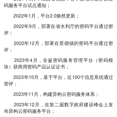
码服务平台试点通知；
2022年1月，平台2.0焕然更新；
2022年9月，部署在省水利厅的密码平台通过密
评；
2022年12月，部署在景德镇的密码平台通过密
评；
2023年4月，全鉴密码服务管理平台（密码模
块）获商用密码产品认证证书；
2023年10月，基于平台，近100个信息系统通过
密评；
2023年11月，构建异构云密码服务体系；
2023年12月，在第二届数字政府建设峰会上发
布异构云密码服务平台；