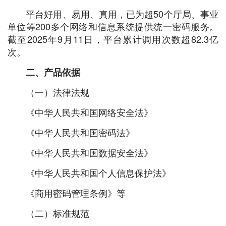
平台好用、易用、真用，已为超50个厅局、事业
单位等200多个网络和信息系统提供统一密码服务。
截至2025年9月11日，平台累计调用次数超82.3亿
次。
二、产品依据
（一）法律法规
《中华人民共和国网络安全法》
《中华人民共和国密码法》
《中华人民共和国数据安全法》
《中华人民共和国个人信息保护法》
《商用密码管理条例》等
（二）标准规范