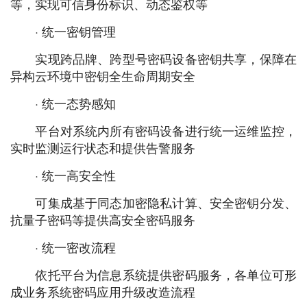
等，实现可信身份标识、动态鉴权等
· 统一密钥管理
实现跨品牌、跨型号密码设备密钥共享，保障在
异构云环境中密钥全生命周期安全
· 统一态势感知
平台对系统内所有密码设备进行统一运维监控，
实时监测运行状态和提供告警服务
· 统一高安全性
可集成基于同态加密隐私计算、安全密钥分发、
抗量子密码等提供高安全密码服务
· 统一密改流程
依托平台为信息系统提供密码服务，各单位可形
成业务系统密码应用升级改造流程