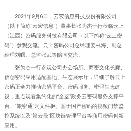
2021年9月6日，云宏信息科技股份有限公司
（以下简称“云宏信息”）董事长张为杰一行莅临云上
（江西）密码服务科技有限公司（以下简称“云上密
码”）参观交流。云上密码公司总经理姜林海、副总
经理刘曙、总监张武等陪同交流。
张为杰一行参观公司办公场所、商密文化长廊、
信创密码应用适配基地、生态展示厅，详细了解云上
密码正全力推动密码平台、密码服务、密码生态建
设，重点观看集约化的“全鉴”政务云密码服务支撑平
台、“赣密通”云文件柜、基于国产密码的视频门禁监
控系统以及“赣云鼎”区块链管理平台等商用密码创新
应用。