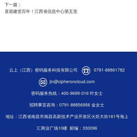
下一篇：
司两周年庆典暨第三季度员工生日会
喜迎建党百年！江西省信息中心第五党
支部云上密码党小组开展主题党群活动
云上（江西）密码服务科技有限公司
0791-88861782
jin@cipheroncloud.com
密码服务热线：400-9699-016 叶女士
招聘事宜咨询：0791-88856956 金女士
地址：江西省南昌市南昌高新技术产业开发区火炬大街161号海上
汇商业广场10楼
邮编：330096