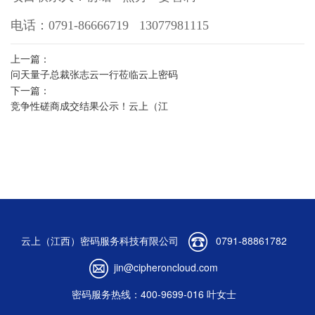
电话：0791-86666719 13077981115
上一篇：
问天量子总裁张志云一行莅临云上密码
下一篇：
交流
竞争性磋商成交结果公示！云上（江
西）密码服务科技有限公司密码设备采
购项目（项目编号：JXYC-ZX-
202208039）
云上（江西）密码服务科技有限公司
0791-88861782
jin@cipheroncloud.com
密码服务热线：400-9699-016 叶女士