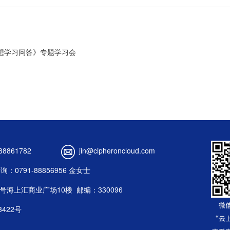
想学习问答》专题学习会
88861782
jin@cipheroncloud.com
：0791-88856956 金女士
1号海上汇商业广场10楼
邮编：330096
3422号