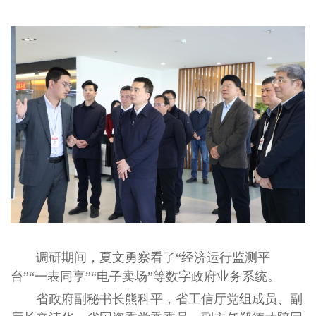
调研期间，夏文勇察看了“经济运行监测平
台”“一表同享”“电子卖场”等数字政府业务系统。
省政府副秘书长熊科平，省工信厅党组成员、副