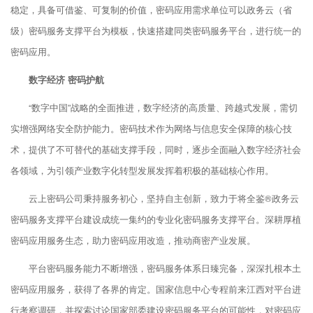
稳定，具备可借鉴、可复制的价值，密码应用需求单位可以政务云（省
级）密码服务支撑平台为模板，快速搭建同类密码服务平台，进行统一的
密码应用。
数字经济 密码护航
“数字中国”战略的全面推进，数字经济的高质量、跨越式发展，需切
实增强网络安全防护能力。密码技术作为网络与信息安全保障的核心技
术，提供了不可替代的基础支撑手段，同时，逐步全面融入数字经济社会
各领域，为引领产业数字化转型发展发挥着积极的基础核心作用。
云上密码公司秉持服务初心，坚持自主创新，致力于将全鉴®政务云
密码服务支撑平台建设成统一集约的专业化密码服务支撑平台。深耕厚植
密码应用服务生态，助力密码应用改造，推动商密产业发展。
平台密码服务能力不断增强，密码服务体系日臻完备，深深扎根本土
密码应用服务，获得了各界的肯定。国家信息中心专程前来江西对平台进
行考察调研，并探索讨论国家部委建设密码服务平台的可能性，对密码应