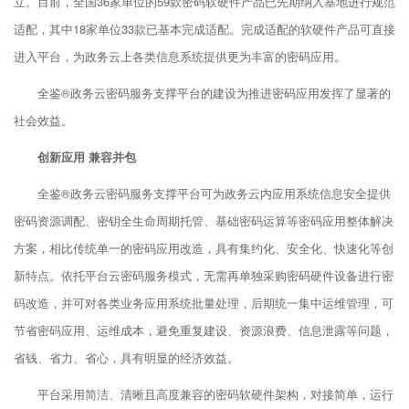
立。目前，全国36家单位的59款密码软硬件产品已先期纳入基地进行规范
适配，其中18家单位33款已基本完成适配。完成适配的软硬件产品可直接
进入平台，为政务云上各类信息系统提供更为丰富的密码应用。
全鉴®政务云密码服务支撑平台的建设为推进密码应用发挥了显著的
社会效益。
创新应用 兼容并包
全鉴®政务云密码服务支撑平台可为政务云内应用系统信息安全提供
密码资源调配、密钥全生命周期托管、基础密码运算等密码应用整体解决
方案，相比传统单一的密码应用改造，具有集约化、安全化、快速化等创
新特点。依托平台云密码服务模式，无需再单独采购密码硬件设备进行密
码改造，并可对各类业务应用系统批量处理，后期统一集中运维管理，可
节省密码应用、运维成本，避免重复建设、资源浪费、信息泄露等问题，
省钱、省力、省心，具有明显的经济效益。
平台采用简洁、清晰且高度兼容的密码软硬件架构，对接简单，运行