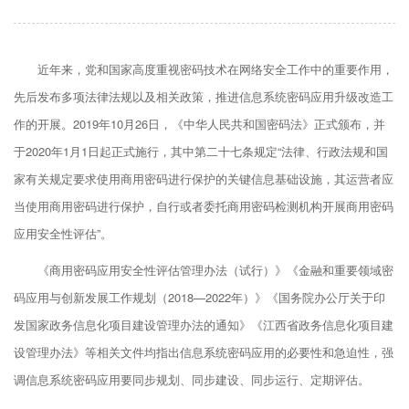
近年来，党和国家高度重视密码技术在网络安全工作中的重要作用，
先后发布多项法律法规以及相关政策，推进信息系统密码应用升级改造工
作的开展。2019年10月26日，《中华人民共和国密码法》正式颁布，并
于2020年1月1日起正式施行，其中第二十七条规定“法律、行政法规和国
家有关规定要求使用商用密码进行保护的关键信息基础设施，其运营者应
当使用商用密码进行保护，自行或者委托商用密码检测机构开展商用密码
应用安全性评估”。
《商用密码应用安全性评估管理办法（试行）》《金融和重要领域密
码应用与创新发展工作规划（2018—2022年）》《国务院办公厅关于印
发国家政务信息化项目建设管理办法的通知》《江西省政务信息化项目建
设管理办法》等相关文件均指出信息系统密码应用的必要性和急迫性，强
调信息系统密码应用要同步规划、同步建设、同步运行、定期评估。