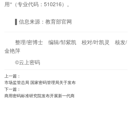
用
（专业代码：510216）。
”
▌信息来源：教育部官网
整理/密博士 编辑/邹紫凯 校对/叶凯灵 核发/
金艳萍
©云上密码
上一篇：
市场监管总局 国家密码管理局关于发布
下一篇：
《商用密码产品认证目录（第三批）》
商用密码标准研究院发布开展新一代商
的公告
用密码算法征集活动的公告