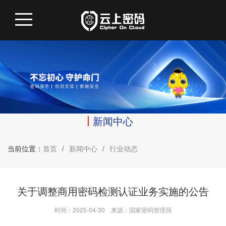
新闻中心
当前位置：
首页
/
新闻中心
/
行业动态
关于调整商用密码检测认证业务实施的公告
时间：2025-04-30
来源：国家密码管理局